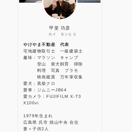
甲斐 功彦
カイ ヨシヒコ
やけやま不動産 代表
宅地建物取引士 一級建築士
趣味：マラソン キャンプ
登山 柴犬飼育 掃除
料理 写真 プラモ
映画鑑賞 万年筆収集
愛犬：黒柴クロ
愛車：ジムニーJB64
愛カメラ：FUJIFILM X-T3
X100vi
1979年生まれ
広島県 呉市 焼山中央 在住
妻＋子供2人