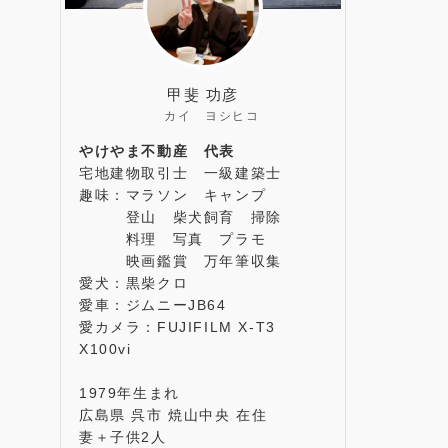
甲斐 功彦
カイ ヨシヒコ
やけやま不動産 代表
宅地建物取引士 一級建築士
趣味：マラソン キャンプ
登山 柴犬飼育 掃除
料理 写真 プラモ
映画鑑賞 万年筆収集
愛犬：黒柴クロ
愛車：ジムニーJB64
愛カメラ：FUJIFILM X-T3
X100vi
1979年生まれ
広島県 呉市 焼山中央 在住
妻＋子供2人