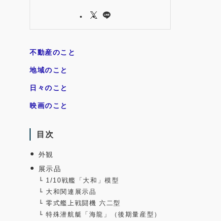
不動産のこと
地域のこと
日々のこと
映画のこと
目次
外観
展示品
1/10戦艦「大和」模型
大和関連展示品
零式艦上戦闘機 六二型
特殊潜航艇「海龍」（後期量産型）