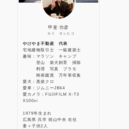
甲斐 功彦
カイ ヨシヒコ
やけやま不動産 代表
宅地建物取引士 一級建築士
趣味：マラソン キャンプ
登山 柴犬飼育 掃除
料理 写真 プラモ
映画鑑賞 万年筆収集
愛犬：黒柴クロ
愛車：ジムニーJB64
愛カメラ：FUJIFILM X-T3
X100vi
1979年生まれ
広島県 呉市 焼山中央 在住
妻＋子供2人