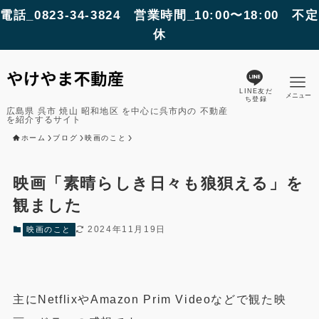
電話_0823-34-3824 営業時間_10:00〜18:00 不定
休
LINE友だ
メニュー
ち登録
広島県 呉市 焼山 昭和地区 を中心に呉市内の 不動産
を紹介するサイト
ホーム
ブログ
映画のこと
映画「素晴らしき日々も狼狽える」を
観ました
2024年11月19日
映画のこと
主にNetflixやAmazon Prim Videoなどで観た映