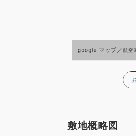
google マップ／
航空
敷地概略図