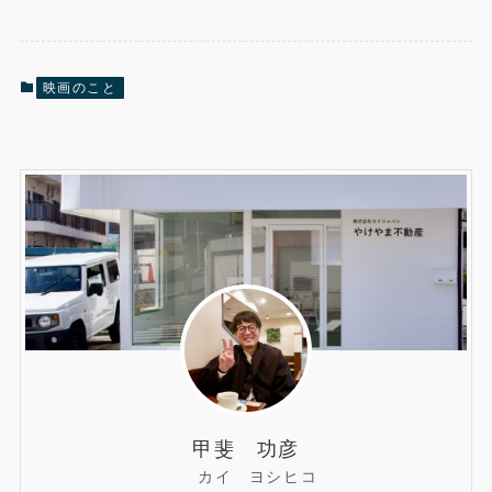
映画のこと
甲斐 功彦
カイ ヨシヒコ