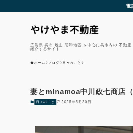
電
広島県 呉市 焼山 昭和地区 を中心に呉市内の 不動産
紹介するサイト
ホーム
ブログ
日々のこと
妻とminamoa中川政七商
2025年5月20日
日々のこと