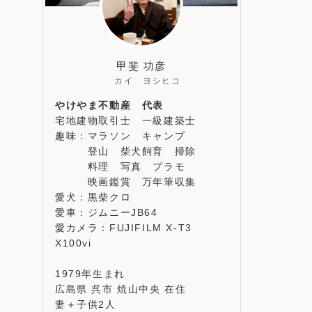
甲斐 功彦
カイ ヨシヒコ
やけやま不動産 代表
宅地建物取引士 一級建築士
趣味：マラソン キャンプ
登山 柴犬飼育 掃除
料理 写真 プラモ
映画鑑賞 万年筆収集
愛犬：黒柴クロ
愛車：ジムニーJB64
愛カメラ：FUJIFILM X-T3
X100vi
1979年生まれ
広島県 呉市 焼山中央 在住
妻＋子供2人